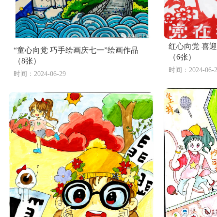
红心向党 喜
“童心向党 巧手绘画庆七一”绘画作品
（6张）
（8张）
7张小学三年级防灾减灾专题绘画作品一等奖
时间：2024-06-2
时间：2024-06-29
喜迎二十大 永远跟党走主题绘画作品（精选9张）
2024建团百年主题儿童画（6张）
环
3张幼儿园防溺水儿童画简单漂亮
2
9张党的光辉照我心 2024建党节儿童画图片