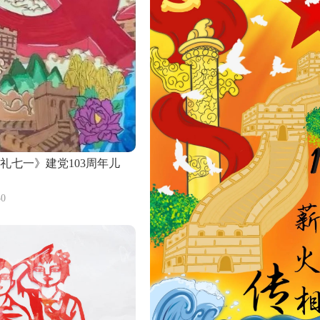
礼七一》建党103周年儿
0