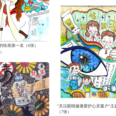
境日儿童画：共建清洁美丽世界
反腐倡廉 清廉家风主题绘
破墙而出的恐龙儿童画
6张少儿禁毒教育主题绘画优秀
的绘画第一名（6张）
奖
好吃美味的火锅儿童画
6张防震减灾儿童画
8
知识 绘绿色人生 禁毒主题儿童画（7张）
党的光辉照我心
"关注眼睛健康爱护心灵窗户"主
（7张）
小学生“预防溺水”安全教育绘画（6张）
八年级喜