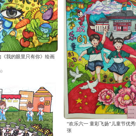
的《我的眼里只有你》绘画
0
“欢乐六一 童彩飞扬”儿童节优秀
张