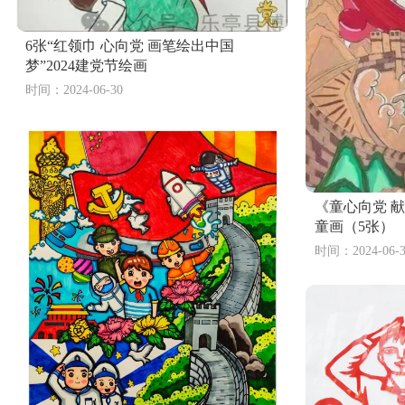
6张“红领巾 心向党 画笔绘出中国
梦”2024建党节绘画
时间：2024-06-30
《童心向党 献
童画（5张）
时间：2024-06-3