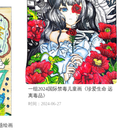
画图片（5张）
作品
简单好看
春天油菜花怎么画
童心喜迎二十大（9张）
一组2024国际禁毒儿童画《珍爱生命 远
离毒品》
时间：2024-06-27
题绘画
迎二十大主题绘画（精选7张）