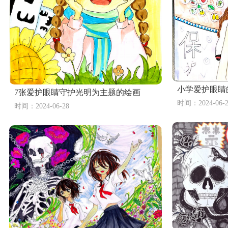
7张漂亮的建团100周年主题画
2张环
5张“建团百年 请党放心强国有我”儿童画
小学爱护眼睛
7张爱护眼睛守护光明为主题的绘画
5张《画春天》青少年儿童绘画作品征集活动一等
时间：2024-06-2
时间：2024-06-28
12张青春敬百年主题绘画作品
画禁毒
6张小学生创意禁毒绘画作品
7张小学三年级防灾减灾专题绘画作品一等奖