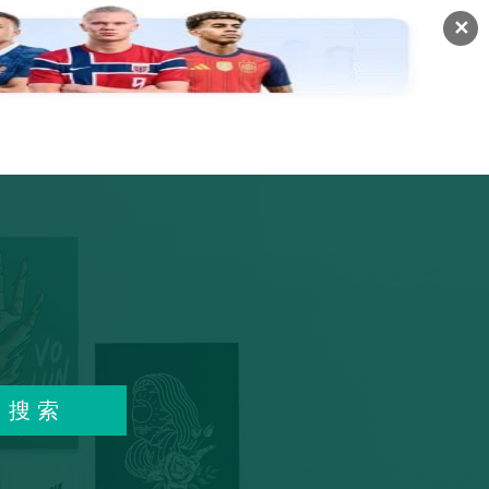
✕
爱国
安全
环保
科技
更多…