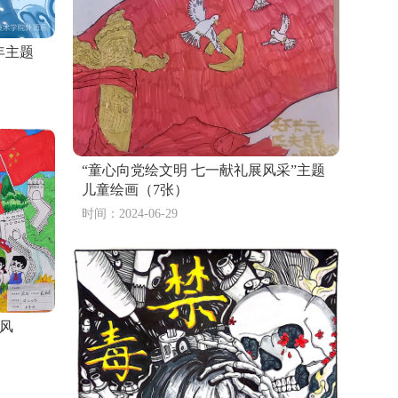
年主题
迎二十大主题绘画（精选7张）
“童心向党绘文明 七一献礼展风采”主题
儿童绘画（7张）
夜儿童创意画教程
时间：2024-06-29
五一劳动节儿童画作品（16张）
儿童画教程
一年级环保主题儿童画（2张）
展风
么会（详细图文步骤）